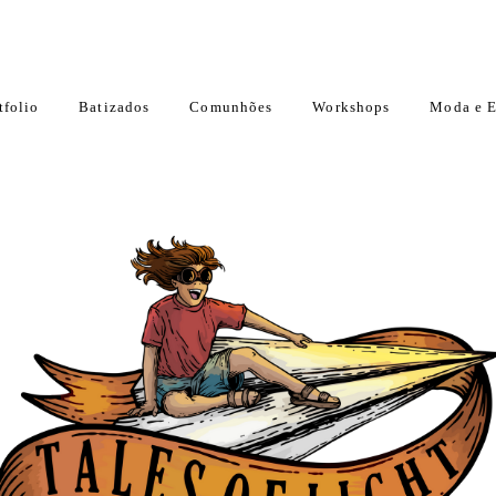
tfolio
Batizados
Comunhões
Workshops
Moda e E